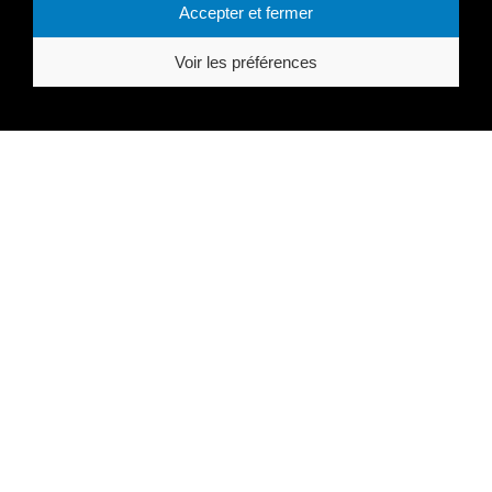
SPÉCIALISTE
Accepter et fermer
D’ACCESSOIRES D’ENGINS
Voir les préférences
DE TRAVAUX PUBLICS