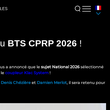
LLES
du
BTS CPRP 2026
!
us a annoncé que le
sujet National 2026
sélectionné
 le
coupleur Klac System
!
e
Denis Chézière
et
Damien Merlot
, il sera retenu pour