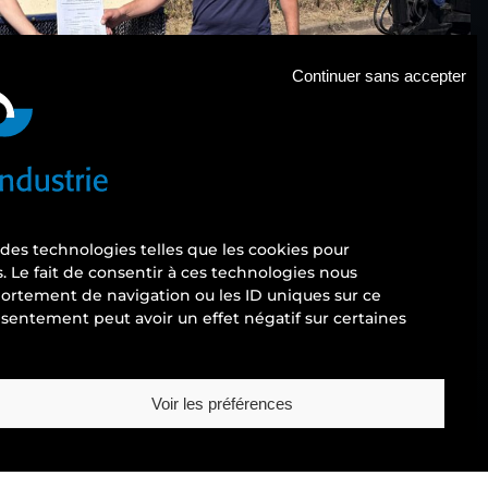
Continuer sans accepter
s des technologies telles que les cookies pour
. Le fait de consentir à ces technologies nous
ortement de navigation ou les ID uniques sur ce
onsentement peut avoir un effet négatif sur certaines
 de la réussite
Klac Industrie :
Jérémy Deligny
,
Arthur
issements de formation.
Voir les préférences
u
développement des compétences industrielles
.