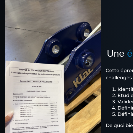
Une
é
Cette épreu
challengés 
Identi
Etudie
Valide
Défini
Défini
De quoi bie