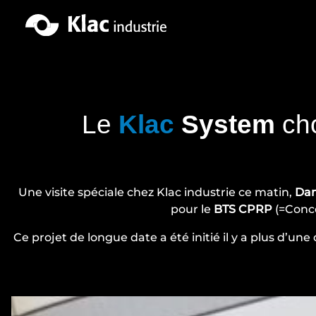
Aller
au
contenu
Le
Klac
System
cho
Une visite spéciale chez Klac industrie ce matin,
Dam
pour le
BTS CPRP
(=Conce
Ce projet de longue date a été initié il y a plus d’un