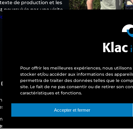
texte de production et les
t poursuivie par une visite
odèle E
.
Pour offrir les meilleures expériences, nous utilison
stocker et/ou accéder aux informations des appareils
s de demain
permettra de traiter des données telles que le comp
site. Le fait de ne pas consentir ou de retirer son c
caractéristiques et fonctions.
contres avec plusieurs anciens élèves aujourd’hui
acteurs
 des liens durables que nous entretenons avec les établ
Accepter et fermer
ivement dans le monde académique afin de contribuer a
es et 5 alternants formés
.