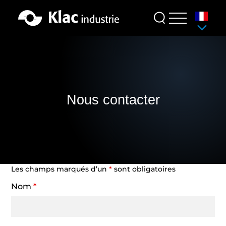
Aller
au
S
EQUIPEMENTS
contenu
POUR PELLES
Nous contacter
Les champs marqués d’un
*
sont obligatoires
Nom
*