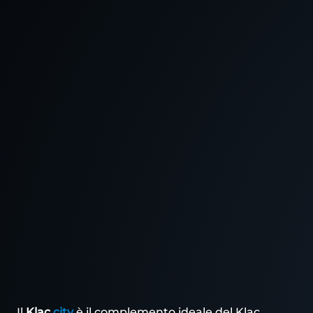
Il
Klac
city
è il complemento ideale del Klac