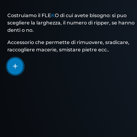
Costruiamo il FLE
K
O di cui avete bisogno: si puo
scegliere la larghezza, il numero di ripper, se hanno
denti o no.
Accessorio che permette di rimuovere, sradicare,
raccogliere macerie, smistare pietre ecc..
Saperne
di
più