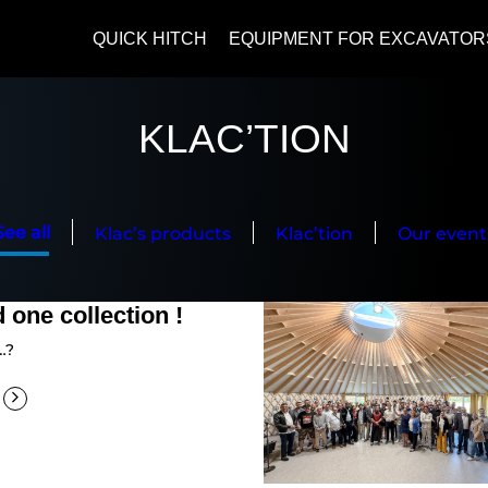
QUICK HITCH
EQUIPMENT FOR EXCAVATOR
KLAC’TION
See all
Klac’s products
Klac’tion
Our event
 one collection !
…?