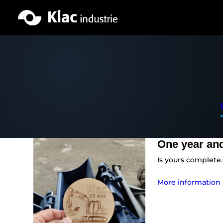
Skip
to
content
One year and
Is yours complete
More information