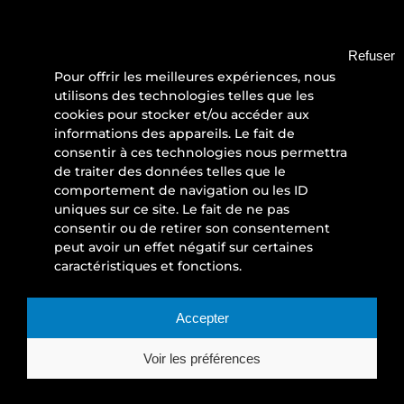
Klac industrie
Refuser
ZA de la Saussaye
Pour offrir les meilleures expériences, nous
288, rue des Saules 45590 SAINT-CYR-EN-VAL
utilisons des technologies telles que les
FRANCE
cookies pour stocker et/ou accéder aux
Tél. : +33(0)2 38 49 82 82 – Fax : +33(0)2 38 49 82
informations des appareils. Le fait de
83
consentir à ces technologies nous permettra
de traiter des données telles que le
contact@klac-industrie.com
comportement de navigation ou les ID
uniques sur ce site. Le fait de ne pas
consentir ou de retirer son consentement
peut avoir un effet négatif sur certaines
caractéristiques et fonctions.
FACEBOOK
INSTAGRAM
LINKEDIN
YOUTUBE
Accepter
Voir les préférences
Mentions légales
Données personnelles
CGV